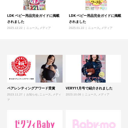
LDK ベビー用品完全ガイドに掲載
LDK ベビー用品完全ガイドに掲載
されました
されました
2025.12.22
ニュース
,
メディア
2025.01.22
ニュース
,
メディア
載
ペアレンティングアワード受賞
VERY11月号で紹介されました
L
さ
2023.11.27
お知らせ
,
ニュース
,
メディ
2023.10.06
ニュース
,
メディア
ア
20