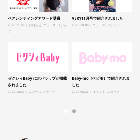
載
ペアレンティングアワード受賞
VERY11月号で紹介されました
L
さ
2023.11.27
お知らせ
,
ニュース
,
メディ
2023.10.06
ニュース
,
メディア
ア
20
ゼクシィBaby にボバラップが掲載
Baby-mo（ベビモ）で紹介されま
5が
L
されました
した
さ
2023.10.03
ニュース
,
メディア
2023.08.21
イベント
,
ニュース
ィ
20